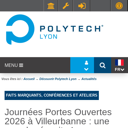
Faculté de Médecine et de Maïeutique Lyon Sud - Charles Mérieux
UFR STAPS (Sciences et Techniques des Activités Physiques et Sportives)
MENU
FR
Vous êtes ici :
Accueil
→
Découvrir Polytech Lyon
→
Actualités
FAITS MARQUANTS, CONFÉRENCES ET ATELIERS
Journées Portes Ouvertes
2026 à Villeurbanne : une