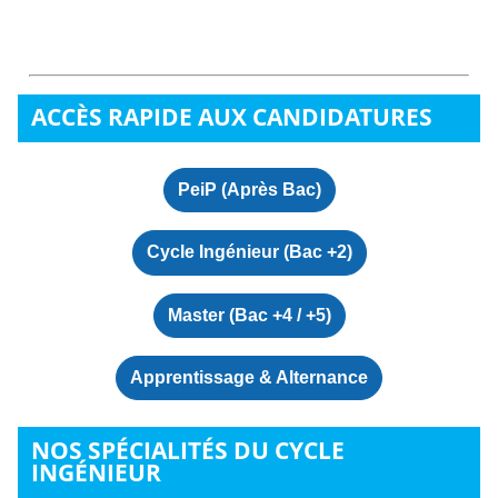
ACCÈS RAPIDE AUX CANDIDATURES
PeiP (Après Bac)
Cycle Ingénieur (Bac +2)
Master (Bac +4 / +5)
Apprentissage & Alternance
NOS SPÉCIALITÉS DU CYCLE
INGÉNIEUR