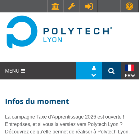
Faculté de Médecine et de Maïeutique Lyon Sud - Charles Mérieux
UFR STAPS (Sciences et Techniques des Activités Physiques et Sportives)
MENU
FR
Infos du moment
La campagne Taxe d'Apprentissage 2026 est ouverte !
Entreprises, et si vous la versiez vers Polytech Lyon ?
Découvrez ce qu'elle permet de réaliser à Polytech Lyon.