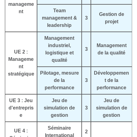
manageme
Team
nt
Gestion de
management &
3
projet
leadership
Management
industriel,
Management
3
UE 2 :
logistique et
de la qualité
Manageme
qualité
nt
Pilotage, mesure
Développemen
stratégique
de la
3
t de la
performance
performance
UE 3 : Jeu
Jeu de
Jeu de
d'entrepris
simulation de
3
simulation de
e
gestion
gestion
Séminaire
UE 4 :
2
International