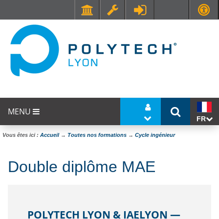
Faculté de Médecine et de Maïeutique Lyon Sud - Charles Mérieux
UFR STAPS (Sciences et Techniques des Activités Physiques et Sportives)
MENU
FR
Vous êtes ici :
Accueil
→
Toutes nos formations
→
Cycle ingénieur
Double diplôme MAE
POLYTECH LYON & IAELYON —