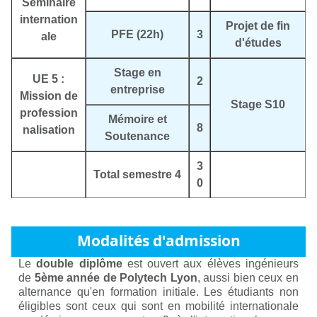
Séminaire
internation
Projet de fin
PFE (22h)
3
ale
d'études
Stage en
UE 5 :
2
entreprise
Mission de
Stage S10
profession
Mémoire et
8
nalisation
Soutenance
3
Total semestre 4
0
Modalités d'admission
Le
double diplôme
est ouvert aux élèves ingénieurs
de
5ème année de Polytech Lyon
, aussi bien ceux en
alternance qu'en formation initiale. Les étudiants non
éligibles sont ceux qui sont en mobilité internationale