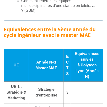
Comment fédérer les équipes
multidisciplinaires d’une startup en télétravail
? (GBM)
Equivalences entre la 5ème année du
cycle ingénieur avec le master MAE
Equivalences
E
suivies
Année N+1
C
UE
à Polytech
Master MAE
T
Lyon (Année
S
N)
UE 1 :
Stratégie
Stratégie &
3
d'entreprise
Marketing