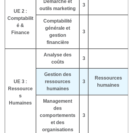
Démarche et
3
outils marketing
UE 2 :
Comptabilit
Comptabilité
é &
générale et
3
Finance
gestion
financière
Analyse des
3
coûts
Gestion des
Ressources
UE 3 :
ressources
3
humaines
Ressource
humaines
s
Management
Humaines
des
comportements
3
et des
organisations