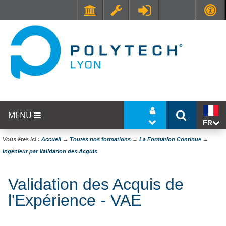
Faculté de Médecine et de Maïeutique Lyon Sud - Charles Mérieux
UFR STAPS (Sciences et Techniques des Activités Physiques et Sportives)
MENU
FR
Vous êtes ici :
Accueil
→
Toutes nos formations
→
La Formation Continue
→
Ingénieur par Validation des Acquis
Validation des Acquis de
l'Expérience - VAE