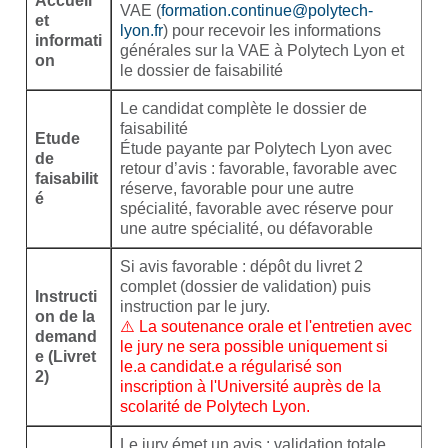
Accueil
VAE (
formation.continue@polytech-
et
lyon.fr
) pour recevoir les informations
informati
générales sur la VAE à Polytech Lyon et
on
le dossier de faisabilité
Le candidat complète le dossier de
faisabilité
Etude
Étude payante par Polytech Lyon avec
de
retour d’avis : favorable, favorable avec
faisabilit
réserve, favorable pour une autre
é
spécialité, favorable avec réserve pour
une autre spécialité, ou défavorable
Si avis favorable : dépôt du livret 2
complet (dossier de validation) puis
Instructi
instruction par le jury.
on de la
⚠️ La soutenance orale et l'entretien avec
demand
le jury ne sera possible uniquement si
e (Livret
le.a candidat.e a régularisé son
2)
inscription à l'Université auprès de la
scolarité de Polytech Lyon.
Le jury émet un avis : validation totale