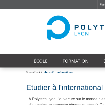
Facu
Faculté de Médecine et de Maïeutique Lyon Sud - Charles Mérieux
Institut des Sciences et Techniques de Réadaptation
Institut des Sciences Pharmaceutiques et Biologiques
ÉCOLE
FORMATION
Vous êtes ici :
Accueil
→
International
Etudier à l'international
À Polytech Lyon, l’ouverture sur le monde n’es
d'au moins un semestre (études ou stage). Cet