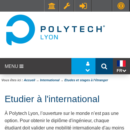
Faculté de Médecine et de Maïeutique Lyon Sud - Charles Mérieux
UFR STAPS (Sciences et Techniques des Activités Physiques et Sportives)
MENU
FR
Vous êtes ici :
Accueil
→
International
→
Etudes et stages à l'étranger
Etudier à l'international
À Polytech Lyon, l’ouverture sur le monde n’est pas une
option. Pour obtenir le diplôme d'ingénieur, chaque
étudiant doit valider une mobilité internationale d'au moins