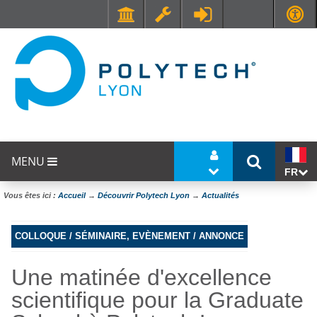
Faculté de Médecine et de Maïeutique Lyon Sud - Charles Mérieux
UFR STAPS (Sciences et Techniques des Activités Physiques et Sportives)
MENU
FR
Vous êtes ici :
Accueil
→
Découvrir Polytech Lyon
→
Actualités
COLLOQUE / SÉMINAIRE, EVÈNEMENT / ANNONCE
Une matinée d'excellence
scientifique pour la Graduate