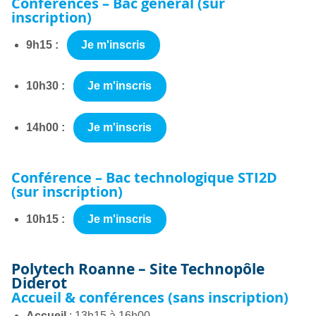
Conférences – Bac général (sur
inscription)
9h15 :
Je m'inscris
10h30 :
Je m'inscris
14h00 :
Je m'inscris
Conférence – Bac technologique STI2D
(sur inscription)
10h15 :
Je m'inscris
Polytech Roanne – Site Technopôle
Diderot
Accueil & conférences (sans inscription)
Accueil
: 13h15 à 16h00