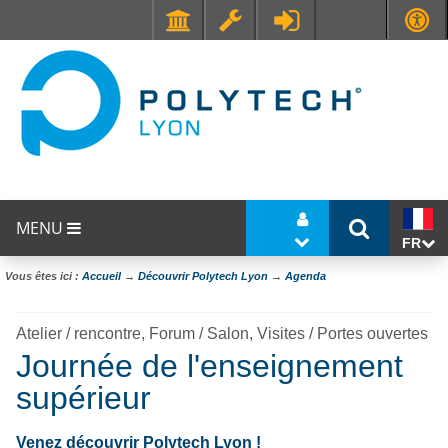
Faculté de Médecine et de Maïeutique Lyon Sud - Charles Mérieux
UFR STAPS (Sciences et Techniques des Activités Physiques et Sportives)
MENU
FR
Vous êtes ici :
Accueil
→
Découvrir Polytech Lyon
→
Agenda
Atelier / rencontre, Forum / Salon, Visites / Portes ouvertes
Journée de l'enseignement
supérieur
Venez découvrir Polytech Lyon !