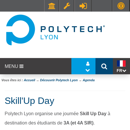
Faculté de Médecine et de Maïeutique Lyon Sud - Charles Mérieux
UFR STAPS (Sciences et Techniques des Activités Physiques et Sportives)
MENU
FR
Vous êtes ici :
Accueil
→
Découvrir Polytech Lyon
→
Agenda
Skill'Up Day
Polytech Lyon organise une journée
Skill Up Day
à
destination des étudiants de
3A (et 4A SIR)
.